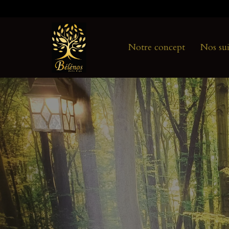
Aller
au
contenu
Notre concept
Nos sui