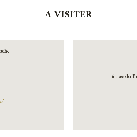
A VISITER
uche
6 rue du B
r/