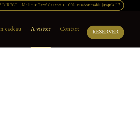
f DIRECT - Meilleur Tarif Garanti + 100% remboursable jusqu'à J-7
n cadeau
A visiter
Contact
RESERVER