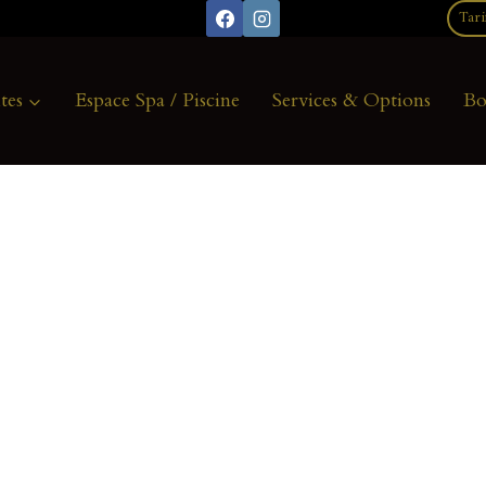
Tari
tes
Espace Spa / Piscine
Services & Options
Bo